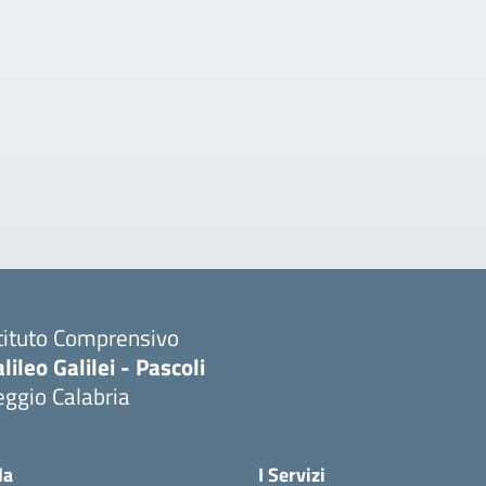
tituto Comprensivo
lileo Galilei - Pascoli
ggio Calabria
la
I Servizi