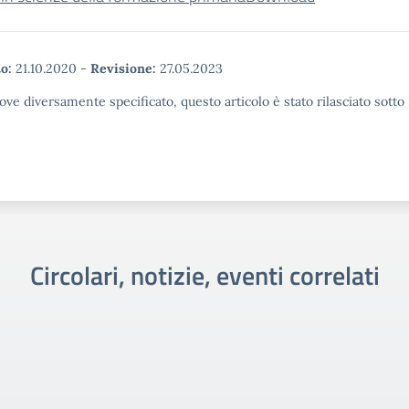
o:
21.10.2020
-
Revisione:
27.05.2023
ove diversamente specificato, questo articolo è stato rilasciato sott
Circolari, notizie, eventi correlati