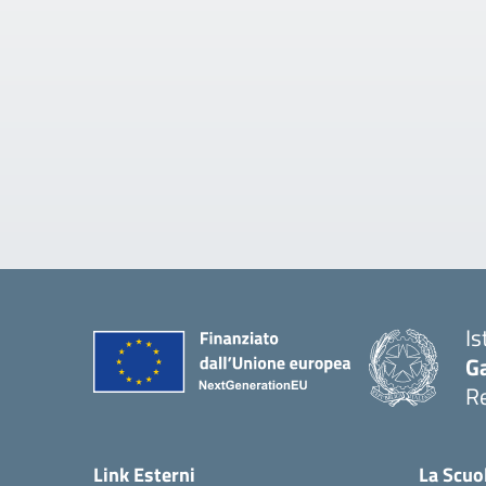
Is
Ga
Re
Link Esterni
La Scuo