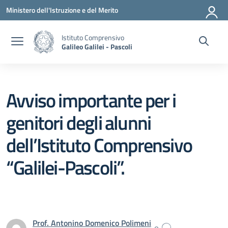
Vai ai contenuti
Vai al menu di navigazione
Vai al footer
Ministero dell'Istruzione e del Merito
Istituto Comprensivo
Galileo Galilei - Pascoli
Avviso importante per i
genitori degli alunni
dell’Istituto Comprensivo
“Galilei-Pascoli”.
Prof. Antonino Domenico Polimeni