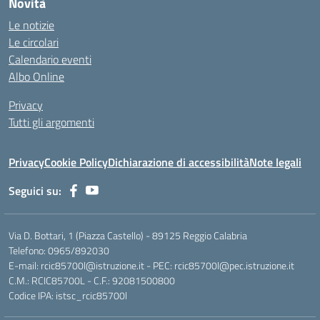
Novità
Le notizie
Le circolari
Calendario eventi
Albo Online
Privacy
Tutti gli argomenti
Privacy
Cookie Policy
Dichiarazione di accessibilità
Note legali
Seguici su:
Via D. Bottari, 1 (Piazza Castello) - 89125 Reggio Calabria
Telefono: 0965/892030
E-mail: rcic85700l@istruzione.it - PEC: rcic85700l@pec.istruzione.it
C.M.: RCIC85700L - C.F.: 92081500800
Codice IPA: istsc_rcic85700l