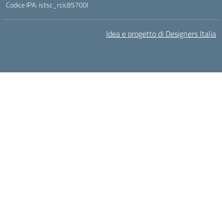
Codice IPA: istsc_rcic85700l
Idea e progetto di Designers Italia