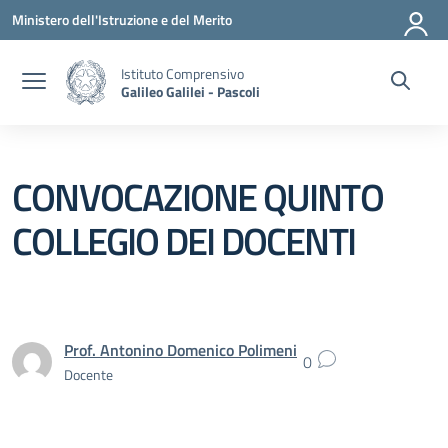
Vai ai contenuti
Vai al menu di navigazione
Vai al footer
Ministero dell'Istruzione e del Merito
Istituto Comprensivo
Galileo Galilei - Pascoli
CONVOCAZIONE QUINTO
COLLEGIO DEI DOCENTI
Prof. Antonino Domenico Polimeni
0
Docente