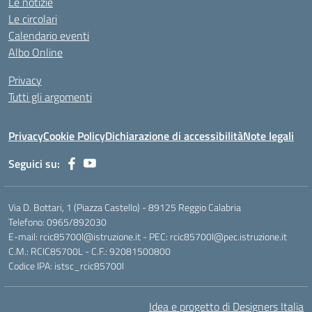
Le notizie
Le circolari
Calendario eventi
Albo Online
Privacy
Tutti gli argomenti
Privacy
Cookie Policy
Dichiarazione di accessibilità
Note legali
Seguici su:
Via D. Bottari, 1 (Piazza Castello) - 89125 Reggio Calabria
Telefono: 0965/892030
E-mail: rcic85700l@istruzione.it - PEC: rcic85700l@pec.istruzione.it
C.M.: RCIC85700L - C.F.: 92081500800
Codice IPA: istsc_rcic85700l
Idea e progetto di Designers Italia