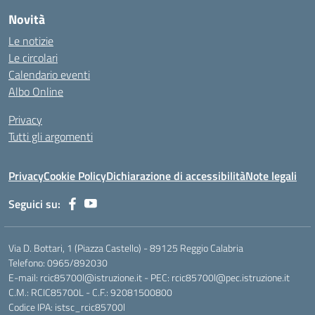
Novità
Le notizie
Le circolari
Calendario eventi
Albo Online
Privacy
Tutti gli argomenti
Privacy
Cookie Policy
Dichiarazione di accessibilità
Note legali
Seguici su:
Via D. Bottari, 1 (Piazza Castello) - 89125 Reggio Calabria
Telefono: 0965/892030
E-mail: rcic85700l@istruzione.it - PEC: rcic85700l@pec.istruzione.it
C.M.: RCIC85700L - C.F.: 92081500800
Codice IPA: istsc_rcic85700l