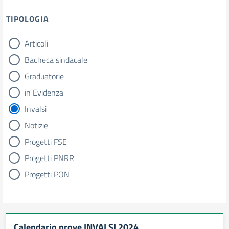
TIPOLOGIA
Articoli
tipologia di articoli
Bacheca sindacale
Graduatorie
in Evidenza
Invalsi
Notizie
Progetti FSE
Progetti PNRR
Progetti PON
Calendario prove INVALSI 2024