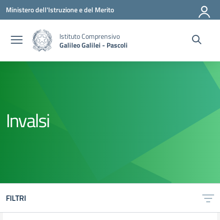
Vai ai contenuti
Vai al menu di navigazione
Vai al footer
Ministero dell'Istruzione e del Merito
Istituto Comprensivo
Galileo Galilei - Pascoli
Invalsi
FILTRI