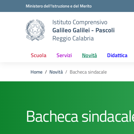
Vai ai contenuti
Vai al menu di navigazione
Vai al footer
Ministero dell'Istruzione e del Merito
Istituto Comprensivo
Galileo Galilei - Pascoli
Reggio Calabria
Scuola
Servizi
Novità
Didattica
Home
Novità
Bacheca sindacale
Bacheca sindacal