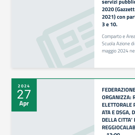
servizi pubbli
2020 (Gazzetta
2021) con part
3 e 10.
Comparto e Area 
Scuola Azione di
maggio 2024 nell
2024
FEDERAZIONE
27
ORGANIZZA: 
Apr
ELETTORALE 
ATA E DSGA, 
DELLA CITTA’
REGGIOCALABR
– 13:00