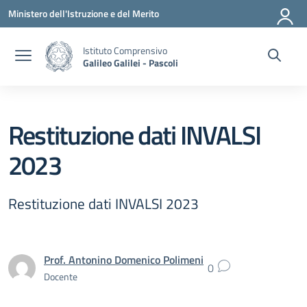
Vai ai contenuti
Vai al menu di navigazione
Vai al footer
Ministero dell'Istruzione e del Merito
Istituto Comprensivo
Galileo Galilei - Pascoli
Restituzione dati INVALSI
2023
Restituzione dati INVALSI 2023
Prof. Antonino Domenico Polimeni
0
Docente