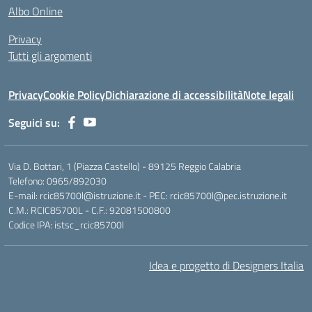
Albo Online
Privacy
Tutti gli argomenti
Privacy
Cookie Policy
Dichiarazione di accessibilità
Note legali
Seguici su:
Via D. Bottari, 1 (Piazza Castello) - 89125 Reggio Calabria
Telefono: 0965/892030
E-mail: rcic85700l@istruzione.it - PEC: rcic85700l@pec.istruzione.it
C.M.: RCIC85700L - C.F.: 92081500800
Codice IPA: istsc_rcic85700l
Idea e progetto di Designers Italia