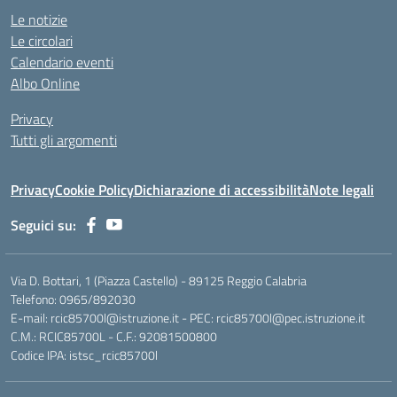
Le notizie
Le circolari
Calendario eventi
Albo Online
Privacy
Tutti gli argomenti
Privacy
Cookie Policy
Dichiarazione di accessibilità
Note legali
Seguici su:
Via D. Bottari, 1 (Piazza Castello) - 89125 Reggio Calabria
Telefono: 0965/892030
E-mail: rcic85700l@istruzione.it - PEC: rcic85700l@pec.istruzione.it
C.M.: RCIC85700L - C.F.: 92081500800
Codice IPA: istsc_rcic85700l