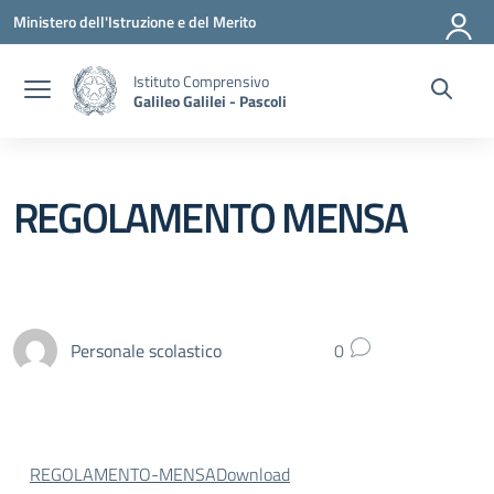
Vai ai contenuti
Vai al menu di navigazione
Vai al footer
Ministero dell'Istruzione e del Merito
Istituto Comprensivo
Galileo Galilei - Pascoli
REGOLAMENTO MENSA
Personale scolastico
0
REGOLAMENTO-MENSA
Download