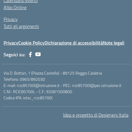
Calendario eventi
Albo Online
Privacy
Tutti gli argomenti
Privacy
Cookie Policy
Dichiarazione di accessibilità
Note legali
Seguici su:
Via D. Bottari, 1 (Piazza Castello) - 89125 Reggio Calabria
Telefono: 0965/892030
E-mail: rcic85700l@istruzione.it - PEC: rcic85700l@pec.istruzione.it
C.M.: RCIC85700L - C.F.: 92081500800
Codice IPA: istsc_rcic85700l
Idea e progetto di Designers Italia