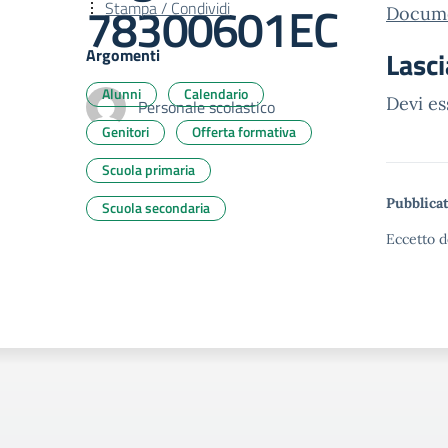
78300601EC
Stampa / Condividi
Docume
Argomenti
Lasc
Alunni
Calendario
Devi e
Personale scolastico
Genitori
Offerta formativa
Scuola primaria
Pubblicat
Scuola secondaria
Eccetto d