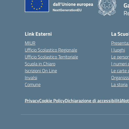
Ga
Re
Link Esterni
La Scuo
MIUR
Presenta
Ufficio Scolastico Regionale
I luoghi
Ufficio Scolastico Territoriale
Le perso
Scuola in Chiaro
I numeri 
Iscrizioni On Line
Le carte 
Invalsi
Organizz
Comune
La storia
Privacy
Cookie Policy
Dichiarazione di accessibilità
Not