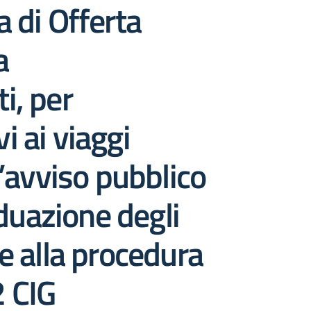
a di Offerta
a
i, per
vi ai viaggi
l’avviso pubblico
iduazione degli
e alla procedura
2 CIG