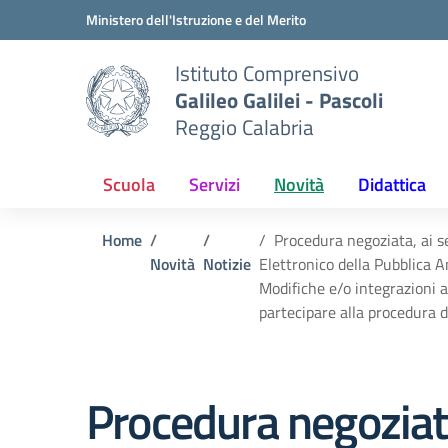
Vai ai contenuti
Vai al menu di navigazione
Vai al footer
Ministero dell'Istruzione e del Merito
Istituto Comprensivo
Galileo Galilei - Pascoli
Reggio Calabria
Scuola
Servizi
Novità
Didattica
Home
Procedura negoziata, ai s
Novità
Notizie
Elettronico della Pubblica Am
Modifiche e/o integrazioni a
partecipare alla procedura
Procedura negoziata