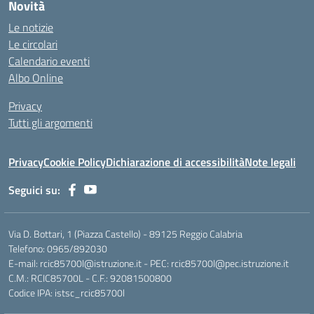
Novità
Le notizie
Le circolari
Calendario eventi
Albo Online
Privacy
Tutti gli argomenti
Privacy
Cookie Policy
Dichiarazione di accessibilità
Note legali
Seguici su:
Via D. Bottari, 1 (Piazza Castello) - 89125 Reggio Calabria
Telefono: 0965/892030
E-mail: rcic85700l@istruzione.it - PEC: rcic85700l@pec.istruzione.it
C.M.: RCIC85700L - C.F.: 92081500800
Codice IPA: istsc_rcic85700l