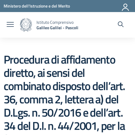
Vai ai contenuti
Vai al menu di navigazione
Vai al footer
Ministero dell'Istruzione e del Merito
Istituto Comprensivo
Galileo Galilei - Pascoli
Procedura di affidamento
diretto, ai sensi del
combinato disposto dell’art.
36, comma 2, lettera a) del
D.Lgs. n. 50/2016 e dell’art.
34 del D.I. n. 44/2001, per la