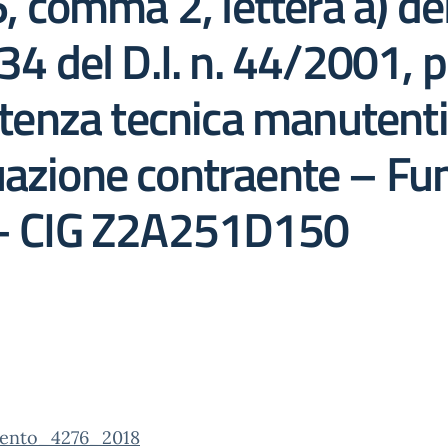
6, comma 2, lettera a) del
34 del D.I. n. 44/2001, p
istenza tecnica manuten
uazione contraente – F
e – CIG Z2A251D150
ento_4276_2018