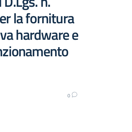
 D.Lgs. n.
er la fornitura
tiva hardware e
unzionamento
0