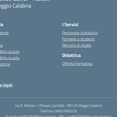
ggio Calabria
la
I Servizi
zione
Personale scolastico
Famiglie e studenti
ne
Percorsi di studio
della scuola
Didattica
della scuola
Offerta formativa
azione
e legali
Via D. Bottari, 1 (Piazza Castello) - 89125 Reggio Calabria
Telefono: 0965/892030
E-mail: rcic85700l@istruzione.it - PEC: rcic85700l@pec.istruzione.it