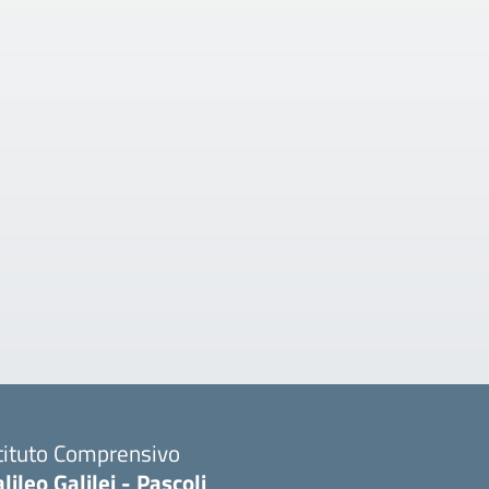
tituto Comprensivo
lileo Galilei - Pascoli