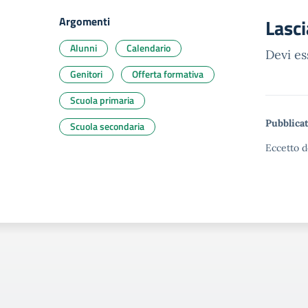
Argomenti
Lasc
Alunni
Calendario
Devi e
Genitori
Offerta formativa
Scuola primaria
Pubblicat
Scuola secondaria
Eccetto d