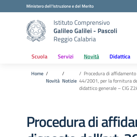
Vai ai contenuti
Vai al menu di navigazione
Vai al footer
Ministero dell'Istruzione e del Merito
Istituto Comprensivo
Galileo Galilei - Pascoli
Reggio Calabria
Scuola
Servizi
Novità
Didattica
Home
Procedura di affidamento d
Novità
Notizie
44/2001, per la fornitura d
didattico generale – CIG 
Procedura di affida