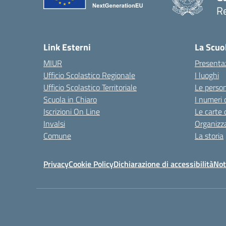
Re
Link Esterni
La Scuo
MIUR
Presenta
Ufficio Scolastico Regionale
I luoghi
Ufficio Scolastico Territoriale
Le perso
Scuola in Chiaro
I numeri 
Iscrizioni On Line
Le carte 
Invalsi
Organizz
Comune
La storia
Privacy
Cookie Policy
Dichiarazione di accessibilità
Not