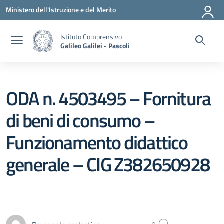
Vai ai contenuti
Vai al menu di navigazione
Vai al footer
Ministero dell'Istruzione e del Merito
Istituto Comprensivo
Galileo Galilei - Pascoli
ODA n. 4503495 – Fornitura
di beni di consumo –
Funzionamento didattico
generale – CIG Z382650928