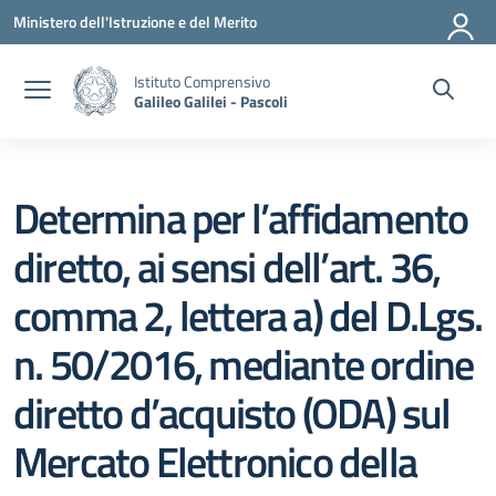
Vai ai contenuti
Vai al menu di navigazione
Vai al footer
Ministero dell'Istruzione e del Merito
Istituto Comprensivo
Galileo Galilei - Pascoli
Determina per l’affidamento
diretto, ai sensi dell’art. 36,
comma 2, lettera a) del D.Lgs.
n. 50/2016, mediante ordine
diretto d’acquisto (ODA) sul
Mercato Elettronico della