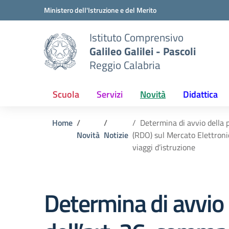
Vai ai contenuti
Vai al menu di navigazione
Vai al footer
Ministero dell'Istruzione e del Merito
Istituto Comprensivo
Galileo Galilei - Pascoli
Reggio Calabria
Scuola
Servizi
Novità
Didattica
Home
Determina di avvio della p
Novità
Notizie
(RDO) sul Mercato Elettronic
viaggi d’istruzione
Determina di avvio 