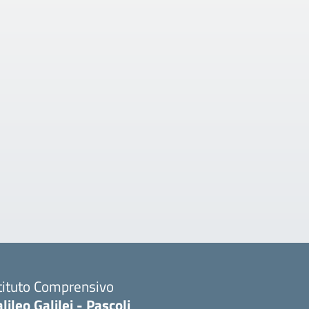
tituto Comprensivo
lileo Galilei - Pascoli