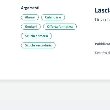
Argomenti
Lasc
Alunni
Calendario
Devi e
Genitori
Offerta formativa
Scuola primaria
Pubblicat
Scuola secondaria
Eccetto d