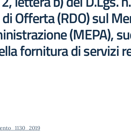
2, lettera b) del D.Lgs. 
di Offerta (RDO) sul Mer
nistrazione (MEPA), sudd
la fornitura di servizi re
ento_1130_2019