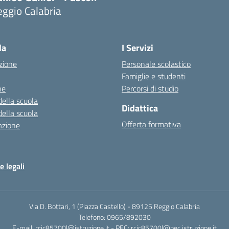
ggio Calabria
la
I Servizi
zione
Personale scolastico
Famiglie e studenti
ne
Percorsi di studio
della scuola
Didattica
della scuola
Offerta formativa
azione
e legali
Via D. Bottari, 1 (Piazza Castello) - 89125 Reggio Calabria
Telefono: 0965/892030
E-mail: rcic85700l@istruzione.it - PEC: rcic85700l@pec.istruzione.it