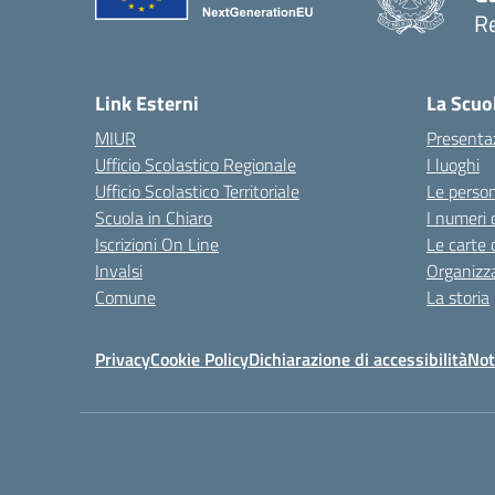
Re
Link Esterni
La Scuo
MIUR
Presenta
Ufficio Scolastico Regionale
I luoghi
Ufficio Scolastico Territoriale
Le perso
Scuola in Chiaro
I numeri 
Iscrizioni On Line
Le carte 
Invalsi
Organizz
Comune
La storia
Privacy
Cookie Policy
Dichiarazione di accessibilità
Not