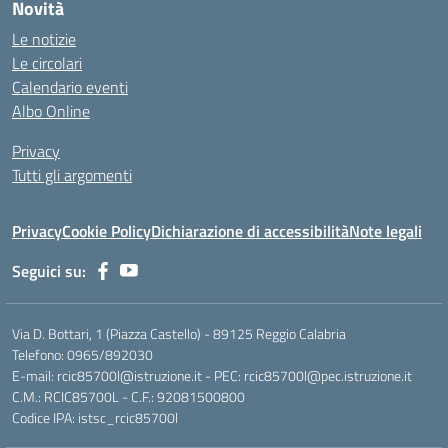
Novità
Le notizie
Le circolari
Calendario eventi
Albo Online
Privacy
Tutti gli argomenti
Privacy
Cookie Policy
Dichiarazione di accessibilità
Note legali
Seguici su:
Via D. Bottari, 1 (Piazza Castello) - 89125 Reggio Calabria
Telefono: 0965/892030
E-mail: rcic85700l@istruzione.it - PEC: rcic85700l@pec.istruzione.it
C.M.: RCIC85700L - C.F.: 92081500800
Codice IPA: istsc_rcic85700l