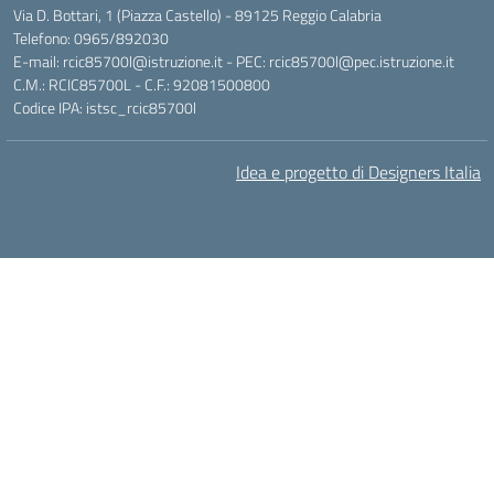
Via D. Bottari, 1 (Piazza Castello) - 89125 Reggio Calabria
Telefono: 0965/892030
E-mail: rcic85700l@istruzione.it - PEC: rcic85700l@pec.istruzione.it
C.M.: RCIC85700L - C.F.: 92081500800
Codice IPA: istsc_rcic85700l
Idea e progetto di Designers Italia