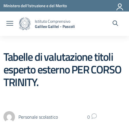
Vai ai contenuti
Vai al menu di navigazione
Vai al footer
Ministero dell'Istruzione e del Merito
Istituto Comprensivo
Galileo Galilei - Pascoli
Tabelle di valutazione titoli
esperto esterno PER CORSO
TRINITY.
Personale scolastico
0