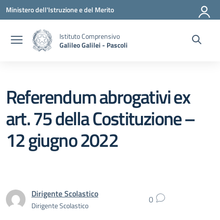
Vai ai contenuti
Vai al menu di navigazione
Vai al footer
Ministero dell'Istruzione e del Merito
Istituto Comprensivo
Galileo Galilei - Pascoli
Referendum abrogativi ex
art. 75 della Costituzione –
12 giugno 2022
Dirigente Scolastico
0
Dirigente Scolastico