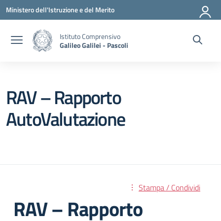
Vai ai contenuti
Vai al menu di navigazione
Vai al footer
Ministero dell'Istruzione e del Merito
Istituto Comprensivo
Galileo Galilei - Pascoli
RAV – Rapporto
AutoValutazione
Stampa / Condividi
RAV – Rapporto