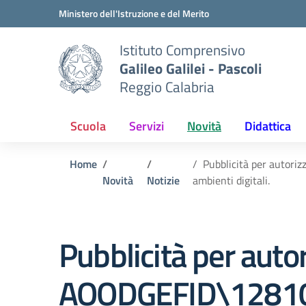
Vai ai contenuti
Vai al menu di navigazione
Vai al footer
Ministero dell'Istruzione e del Merito
Istituto Comprensivo
Galileo Galilei - Pascoli
Reggio Calabria
Scuola
Servizi
Novità
Didattica
Home
Pubblicità per autoriz
Novità
Notizie
ambienti digitali.
Pubblicità per auto
AOODGEFID\12810 de