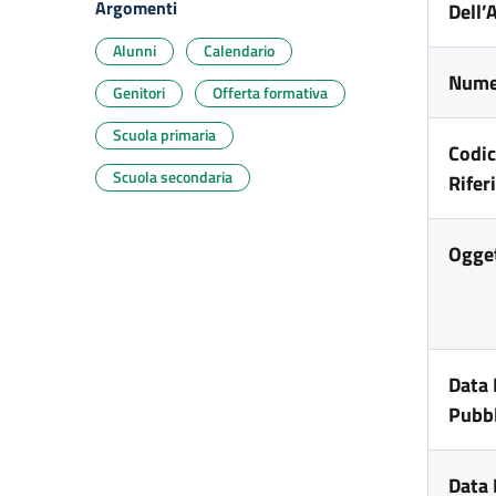
Argomenti
Dell’
Alunni
Calendario
Nume
Genitori
Offerta formativa
Scuola primaria
Codic
Scuola secondaria
Rifer
Ogge
Data 
Pubbl
Data 