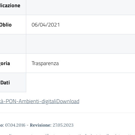
icazione
Oblio
06/04/2021
oria
Trasparenza
Dati
ità-PON-Ambienti-digitali
Download
o:
07.04.2016
-
Revisione:
27.05.2023