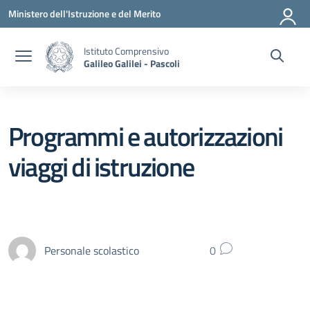
Vai ai contenuti
Vai al menu di navigazione
Vai al footer
Ministero dell'Istruzione e del Merito
Istituto Comprensivo
Galileo Galilei - Pascoli
Programmi e autorizzazioni
viaggi di istruzione
Personale scolastico
0