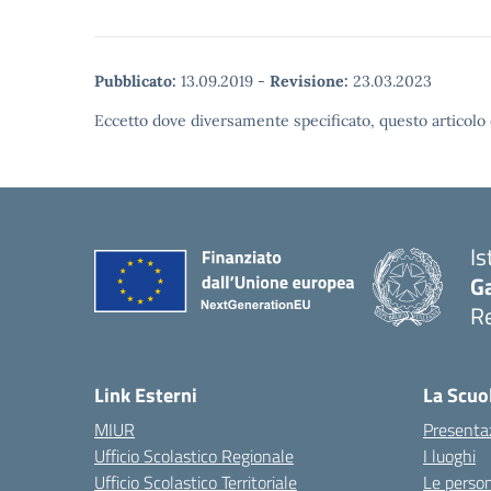
Pubblicato:
13.09.2019
-
Revisione:
23.03.2023
Eccetto dove diversamente specificato, questo articolo 
Is
Ga
Re
Link Esterni
La Scuo
MIUR
Presenta
Ufficio Scolastico Regionale
I luoghi
Ufficio Scolastico Territoriale
Le perso