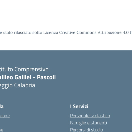
è stato rilasciato sotto Licenza Creative Commons Attribuzione 4.0 It
tituto Comprensivo
lileo Galilei - Pascoli
ggio Calabria
la
I Servizi
zione
Personale scolastico
Famiglie e studenti
ne
Percorsi di studio