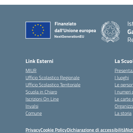
Is
Ga
Re
Link Esterni
La Scuo
MIUR
Presenta
Ufficio Scolastico Regionale
I luoghi
Ufficio Scolastico Territoriale
Le perso
Scuola in Chiaro
I numeri 
Iscrizioni On Line
Le carte 
Invalsi
Organizz
Comune
La storia
Privacy
Cookie Policy
Dichiarazione di accessibilità
Not