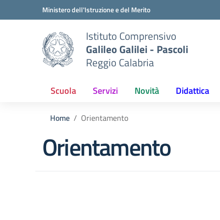
Vai ai contenuti
Vai al menu di navigazione
Vai al footer
Ministero dell'Istruzione e del Merito
Istituto Comprensivo
Galileo Galilei - Pascoli
Reggio Calabria
Scuola
Servizi
Novità
Didattica
Home
Orientamento
Orientamento