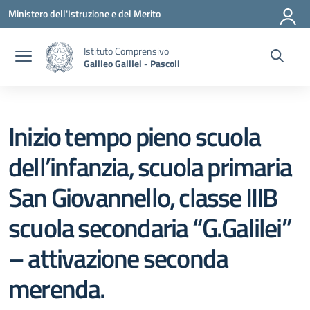
Vai ai contenuti
Vai al menu di navigazione
Vai al footer
Ministero dell'Istruzione e del Merito
Istituto Comprensivo
Galileo Galilei - Pascoli
Inizio tempo pieno scuola
dell’infanzia, scuola primaria
San Giovannello, classe IIIB
scuola secondaria “G.Galilei”
– attivazione seconda
merenda.