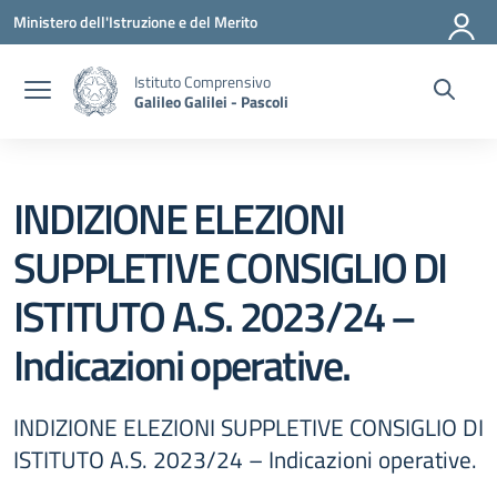
Vai ai contenuti
Vai al menu di navigazione
Vai al footer
Ministero dell'Istruzione e del Merito
Istituto Comprensivo
Galileo Galilei - Pascoli
INDIZIONE ELEZIONI
SUPPLETIVE CONSIGLIO DI
ISTITUTO A.S. 2023/24 –
Indicazioni operative.
INDIZIONE ELEZIONI SUPPLETIVE CONSIGLIO DI
ISTITUTO A.S. 2023/24 – Indicazioni operative.