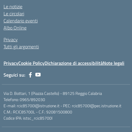
Le notizie
Le circolari
Calendario eventi
Albo Online
Privacy
Tutti gli argomenti
Privacy
Cookie Policy
Dichiarazione di accessibilità
Note legali
Seguici su:
Via D. Bottari, 1 (Piazza Castello) - 89125 Reggio Calabria
Telefono: 0965/892030
E-mail: rcic85700l@istruzione.it - PEC: rcic85700l@pec.istruzione.it
C.M.: RCIC85700L - C.F.: 92081500800
Codice IPA: istsc_rcic85700l