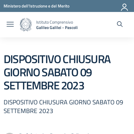
Vai ai contenuti
Vai al menu di navigazione
Vai al footer
Ministero dell'Istruzione e del Merito
Istituto Comprensivo
Galileo Galilei - Pascoli
DISPOSITIVO CHIUSURA
GIORNO SABATO 09
SETTEMBRE 2023
DISPOSITIVO CHIUSURA GIORNO SABATO 09
SETTEMBRE 2023