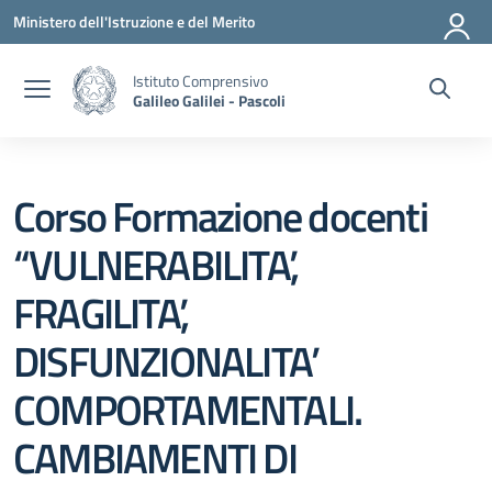
Vai ai contenuti
Vai al menu di navigazione
Vai al footer
Ministero dell'Istruzione e del Merito
Istituto Comprensivo
Galileo Galilei - Pascoli
Corso Formazione docenti
“VULNERABILITA’,
FRAGILITA’,
DISFUNZIONALITA’
COMPORTAMENTALI.
CAMBIAMENTI DI