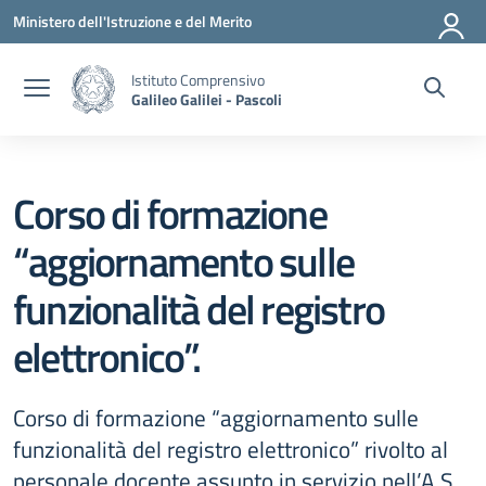
Vai ai contenuti
Vai al menu di navigazione
Vai al footer
Ministero dell'Istruzione e del Merito
Istituto Comprensivo
Galileo Galilei - Pascoli
Corso di formazione
“aggiornamento sulle
funzionalità del registro
elettronico”.
Corso di formazione “aggiornamento sulle
funzionalità del registro elettronico” rivolto al
personale docente assunto in servizio nell’A.S.