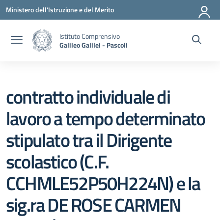
Vai ai contenuti
Vai al menu di navigazione
Vai al footer
Ministero dell'Istruzione e del Merito
Istituto Comprensivo
Galileo Galilei - Pascoli
contratto individuale di
lavoro a tempo determinato
stipulato tra il Dirigente
scolastico (C.F.
CCHMLE52P50H224N) e la
sig.ra DE ROSE CARMEN