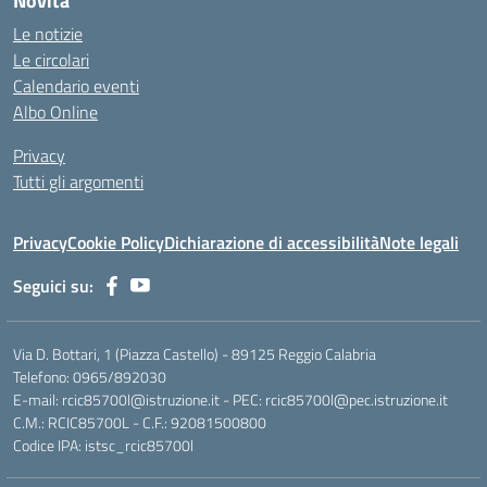
Novità
Le notizie
Le circolari
Calendario eventi
Albo Online
Privacy
Tutti gli argomenti
Privacy
Cookie Policy
Dichiarazione di accessibilità
Note legali
Seguici su:
Via D. Bottari, 1 (Piazza Castello) - 89125 Reggio Calabria
Telefono: 0965/892030
E-mail: rcic85700l@istruzione.it - PEC: rcic85700l@pec.istruzione.it
C.M.: RCIC85700L - C.F.: 92081500800
Codice IPA: istsc_rcic85700l