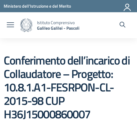
Vai ai contenuti
Vai al menu di navigazione
Vai al footer
Ministero dell'Istruzione e del Merito
Istituto Comprensivo
Galileo Galilei - Pascoli
Conferimento dell’incarico di
Collaudatore – Progetto:
10.8.1.A1-FESRPON-CL-
2015-98 CUP
H36J15000860007