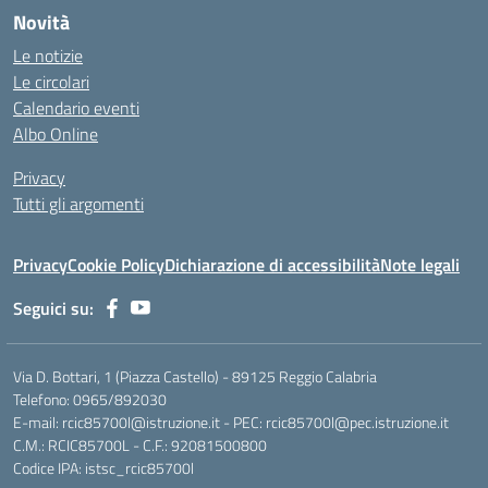
Novità
Le notizie
Le circolari
Calendario eventi
Albo Online
Privacy
Tutti gli argomenti
Privacy
Cookie Policy
Dichiarazione di accessibilità
Note legali
Seguici su:
Via D. Bottari, 1 (Piazza Castello) - 89125 Reggio Calabria
Telefono: 0965/892030
E-mail: rcic85700l@istruzione.it - PEC: rcic85700l@pec.istruzione.it
C.M.: RCIC85700L - C.F.: 92081500800
Codice IPA: istsc_rcic85700l