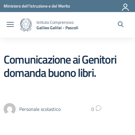
Vai ai contenuti
Vai al menu di navigazione
Vai al footer
Ministero dell'Istruzione e del Merito
Istituto Comprensivo
Galileo Galilei - Pascoli
Comunicazione ai Genitori
domanda buono libri.
Personale scolastico
0