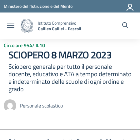
Vai ai contenuti
Vai al menu di navigazione
Vai al footer
Ministero dell'Istruzione e del Merito
Istituto Comprensivo
Galileo Galilei - Pascoli
Circolare 954/ II.10
SCIOPERO 8 MARZO 2023
Sciopero generale per tutto il personale
docente, educativo e ATA a tempo determinato
e indeterminato delle scuole di ogni ordine e
grado
Personale scolastico