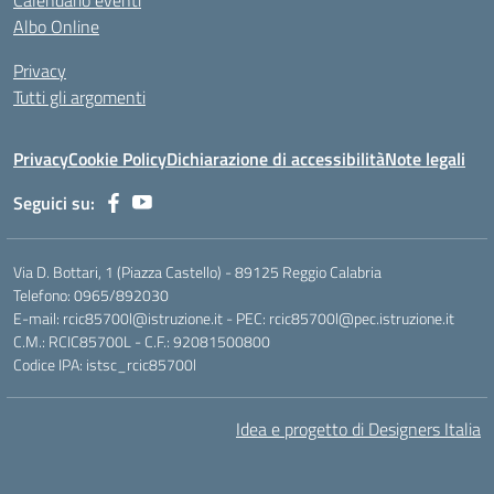
Calendario eventi
Albo Online
Privacy
Tutti gli argomenti
Privacy
Cookie Policy
Dichiarazione di accessibilità
Note legali
Seguici su:
Via D. Bottari, 1 (Piazza Castello) - 89125 Reggio Calabria
Telefono: 0965/892030
E-mail: rcic85700l@istruzione.it - PEC: rcic85700l@pec.istruzione.it
C.M.: RCIC85700L - C.F.: 92081500800
Codice IPA: istsc_rcic85700l
Idea e progetto di Designers Italia