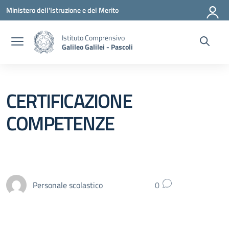
Vai ai contenuti
Vai al menu di navigazione
Vai al footer
Ministero dell'Istruzione e del Merito
Istituto Comprensivo
Galileo Galilei - Pascoli
CERTIFICAZIONE
COMPETENZE
Personale scolastico
0