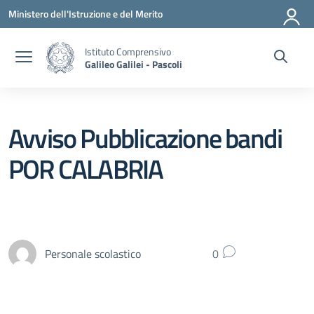
Vai ai contenuti
Vai al menu di navigazione
Vai al footer
Ministero dell'Istruzione e del Merito
Istituto Comprensivo
Galileo Galilei - Pascoli
Avviso Pubblicazione bandi
POR CALABRIA
Personale scolastico
0