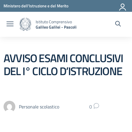
Vai ai contenuti
Vai al menu di navigazione
Vai al footer
Ministero dell'Istruzione e del Merito
Istituto Comprensivo
Galileo Galilei - Pascoli
AVVISO ESAMI CONCLUSIVI
DEL I° CICLO D’ISTRUZIONE
Personale scolastico
0