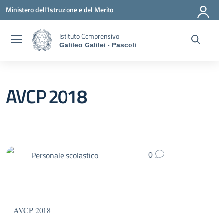
Vai ai contenuti
Vai al menu di navigazione
Vai al footer
Ministero dell'Istruzione e del Merito
Istituto Comprensivo
Galileo Galilei - Pascoli
AVCP 2018
Personale scolastico
0
AVCP 2018