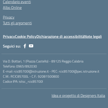
Calendario eventi
Albo Online
Privacy
Tutti gli argomenti
Privacy
Cookie Policy
Dichiarazione di accessibilità
Note legali
Seguici su:
Via D. Bottari, 1 (Piazza Castello) - 89125 Reggio Calabria
Telefono: 0965/892030
E-mail: rcic85700l@istruzione.it - PEC: rcic85700l@pec.istruzione.it
C.M.: RCIC85700L - C.F.: 92081500800
Codice IPA: istsc_rcic85700l
Idea e progetto di Designers Italia