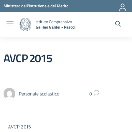
Vai ai contenuti
Vai al menu di navigazione
Vai al footer
Ministero dell'Istruzione e del Merito
Istituto Comprensivo
Galileo Galilei - Pascoli
AVCP 2015
Personale scolastico
0
AVCP 2015