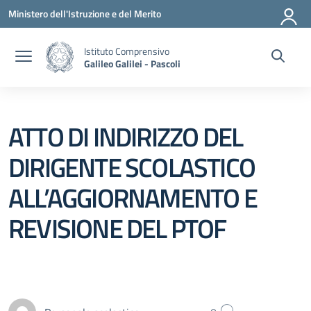
Vai ai contenuti
Vai al menu di navigazione
Vai al footer
Ministero dell'Istruzione e del Merito
Istituto Comprensivo
Galileo Galilei - Pascoli
ATTO DI INDIRIZZO DEL
DIRIGENTE SCOLASTICO
ALL’AGGIORNAMENTO E
REVISIONE DEL PTOF