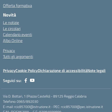
Offerta formativa
Novità
Le notizie
Le circolari
Calendario eventi
Albo Online
Privacy
Tutti gli argomenti
Privacy
Cookie Policy
Dichiarazione di accessibilità
Note legali
Seguici su:
Via D. Bottari, 1 (Piazza Castello) - 89125 Reggio Calabria
Telefono: 0965/892030
E-mail: rcic85700l@istruzione.it - PEC: rcic85700l@pec.istruzione.it
C.M.: RCIC85700L - C.F.: 92081500800