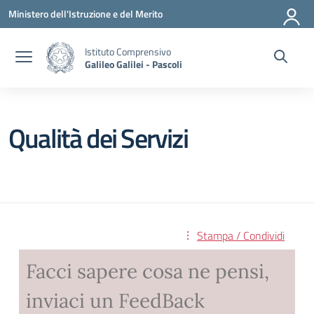
Vai ai contenuti
Vai al menu di navigazione
Vai al footer
Ministero dell'Istruzione e del Merito
Istituto Comprensivo
Galileo Galilei - Pascoli
Qualità dei Servizi
Stampa / Condividi
Facci sapere cosa ne pensi,
inviaci un FeedBack